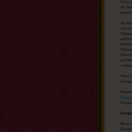
Fonts, 
die ben
anzuze
Zu die
von Go
Adress
auf Gru
berecht
Website
Einwill
auf Gru
widerru
Wenn Ih
Comput
Weiter
https:
Googl
Googl
Diese S
Google 