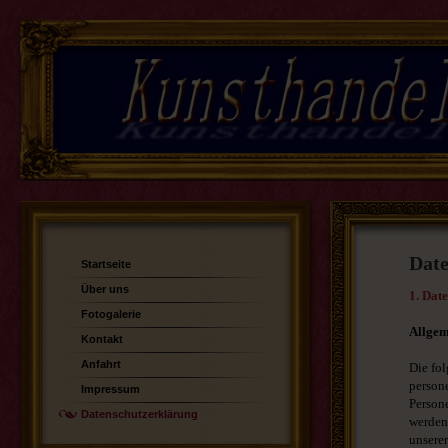
Date
Startseite
Über uns
1. Dat
Fotogalerie
Allgem
Kontakt
Anfahrt
Die fo
person
Impressum
Persone
Datenschutzerklärung
werden
unsere