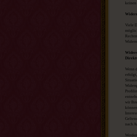
keinen 
Widerr
Viele 
möglich
Rechtm
Widerr
Widers
Direkt
Wenn d
erfolgt
Situat
Widersp
Profili
entneh
wir Ihr
können
Interes
Gelten
nach A
Werden