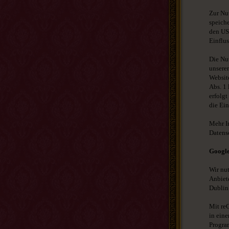
Zur Nu
speich
den USA
Einflus
Die Nu
unserer
Website
Abs. 1 
erfolgt
die Ein
Mehr I
Datens
Googl
Wir nu
Anbiete
Dublin 
Mit re
in ein
Progra