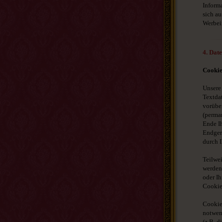
Informa
sich au
Werbei
4. Dat
Cookie
Unsere
Textda
vorüber
(perma
Ende I
Endgerä
durch 
Teilwe
werden,
oder I
Cookie
Cookie
notwen
(z.B. 