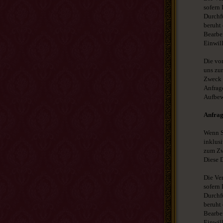
sofern 
Durchfü
beruht 
Bearbei
Einwill
Die vo
uns zur
Zweck f
Anfrag
Aufbew
Anfrag
Wenn Si
inklus
zum Zwe
Diese D
Die Ver
sofern 
Durchfü
beruht 
Bearbei
Einwill