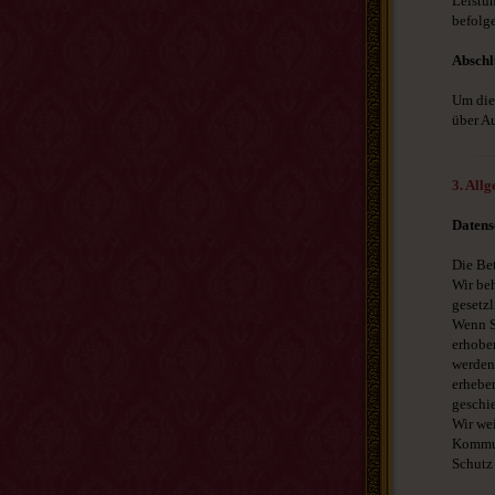
Leistun
befolg
Abschl
Um die
über A
3. All
Datens
Die Bet
Wir be
gesetz
Wenn S
erhoben
werden
erheben
geschie
Wir wei
Kommun
Schutz 