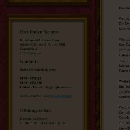
Datene
Wer ist
Die Dat
Kontak
Hier finden Sie uns:
Wie erf
Kunsthandel Antik am Dom
Ihre Da
Inhaber C.KLaus/ J. Köpcke GbR
Domstraße 3
kann es
18273 Güstrow
Daten 
durch u
Kontakt:
Interne
Rufen Sie einfach an unter:
Daten e
0174 / 6851113
Wofür 
0173 / 8658546
Ein Tei
E-Mail: cklaus5150@googlemail.com
gewähr
oder nutzen Sie unser
Kontaktformular
.
werden
Welche
Öffnungszeiten:
Sie ha
Zweck 
Dienstag bis Freitag:
ein Re
10:30-13:30 und 14:30-17:30 Uhr
Einwill