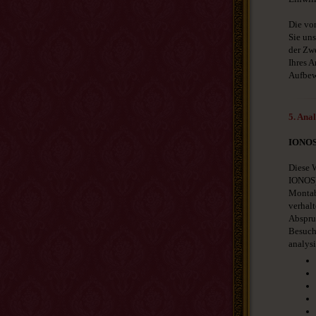
Die vo
Sie uns
der Zwe
Ihres 
Aufbew
5. Ana
IONOS
Diese 
IONOS)
Montab
verhalt
Absprun
Besuch
analys