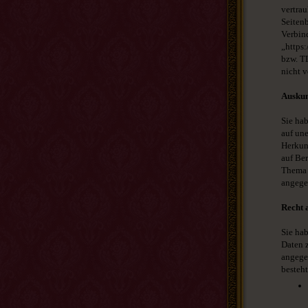
vertrau
Seitenb
Verbind
„https
bzw. TL
nicht v
Auskun
Sie ha
auf un
Herkun
auf Be
Thema 
angege
Recht 
Sie ha
Daten z
angege
besteht