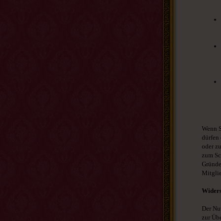
Wenn S
dürfen 
oder z
zum Sch
Gründen
Mitglie
Widers
Der Nu
zur Üb