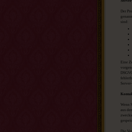
Server
Der Pro
genannt
sind:
Eine Z
vorgeno
DSGVO. 
fehlerf
Server-
Konta
Wenn S
aus de
zwecks
gespeic
Die Ver