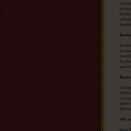
so habe
person
für das
widers
Zwecke
Beschw
Im Fal
bei ei
Aufenth
Beschw
gericht
Recht 
Sie hab
Erfüllu
einem 
direkte
dies nu
SSL- b
Diese 