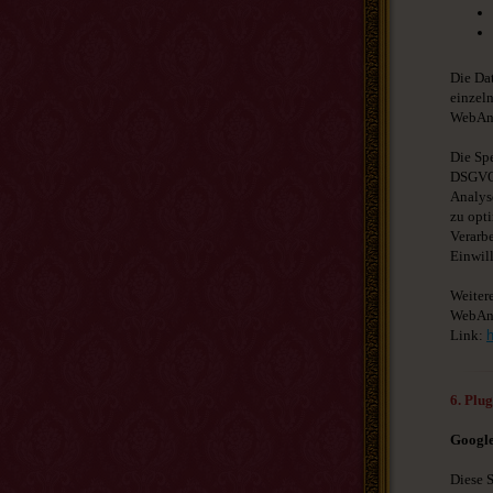
Die Dat
einzel
WebAna
Die Spe
DSGVO. 
Analys
zu opti
Verarbe
Einwill
Weiter
WebAna
Link:
6. Plu
Google
Diese S