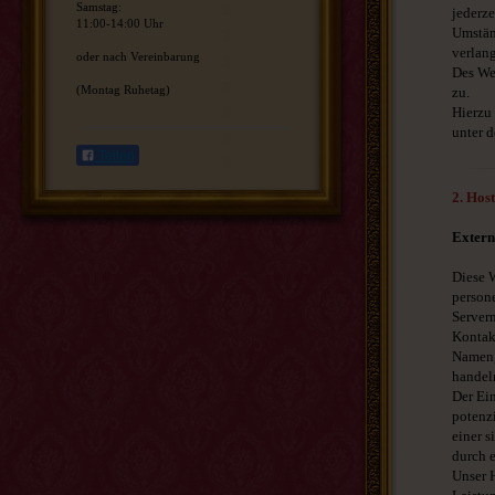
Samstag:
jederze
11:00-14:00 Uhr
Umstän
verlan
oder nach Vereinbarung
Des We
(Montag Ruhetag)
zu.
Hierzu
unter 
Teilen
2. Hos
Extern
Diese W
persone
Servern
Kontak
Namen, 
handel
Der Ei
potenzi
einer s
durch e
Unser H