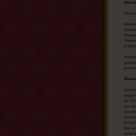
Hinwei
Die ver
Kunsth
Inhabe
Domstr
Telefo
E-Mail
Verantw
gemein
person
Hinwei
Auf un
eingeb
die US
hin, da
Untern
herausz
Es kan
Ihre a
auswert