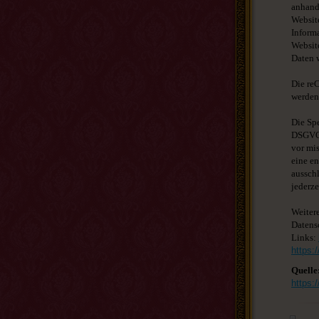
anhand
Websit
Informa
Websit
Daten 
Die re
werden 
Die Spe
DSGVO.
vor mi
eine en
ausschl
jederze
Weiter
Datens
Links:
https:
Quelle
https: