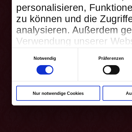
personalisieren, Funktion
zu können und die Zugriff
analysieren. Außerdem geb
Verwendung unserer Websi
soziale Medien, Werbung 
Einwilligungsauswahl
Notwendig
Präferenzen
Partner führen diese Info
weiteren Daten zusammen, 
haben oder die sie im Ra
Nur notwendige Cookies
Au
gesammelt haben.