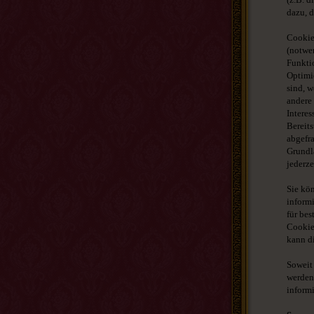
dazu, 
Cookie
(notwe
Funktio
Optimi
sind, w
andere
Interes
Bereits
abgefra
Grundla
jederze
Sie kön
inform
für bes
Cookie
kann di
Soweit
werden
informi